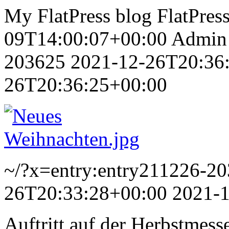
My FlatPress blog
FlatPres
09T14:00:07+00:00
Admin
203625
2021-12-26T20:36
26T20:36:25+00:00
~/?x=entry:entry211226-2
26T20:33:28+00:00
2021-
Auftritt auf der Herbstmesse