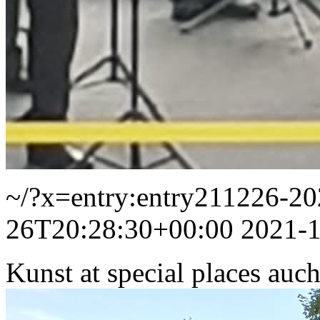
~/?x=entry:entry211226-2
26T20:28:30+00:00
2021-
Kunst at special places au