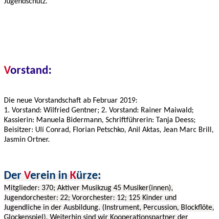
Jugendschutz.
V
orstand:
Die neue Vorstandschaft ab Februar 2019:
1. Vorstand: Wilfried Gentner; 2. Vorstand: Rainer Maiwald;
Kassierin: Manuela Bidermann, Schriftführerin: Tanja Deess;
Beisitzer: Uli Conrad, Florian Petschko, Anil Aktas, Jean Marc Brill,
Jasmin Ortner.
Der
V
erein in
K
ürze:
Mitglieder: 370; Aktiver Musikzug 45 Musiker(innen),
Jugendorchester: 22; Vororchester: 12; 125 Kinder und
Jugendliche in der Ausbildung. (Instrument, Percussion, Blockflöte,
Glockenspiel). Weiterhin sind wir Kooperationspartner der