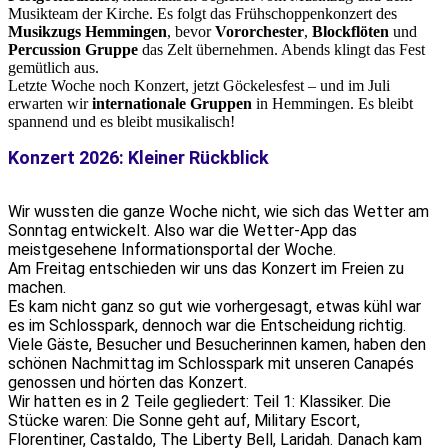
Musikteam der Kirche. Es folgt das Frühschoppenkonzert des
Musikzugs Hemmingen
, bevor
Vororchester
,
Blockflöten
und
Percussion Gruppe
das Zelt übernehmen. Abends klingt das Fest
gemütlich aus.
Letzte Woche noch Konzert, jetzt Göckelesfest – und im Juli
erwarten wir
internationale Gruppen
in Hemmingen. Es bleibt
spannend und es bleibt musikalisch!
Konzert 2026: Kleiner Rückblick
Wir wussten die ganze Woche nicht, wie sich das Wetter am
Sonntag entwickelt. Also war die Wetter-App das
meistgesehene Informationsportal der Woche.
Am Freitag entschieden wir uns das Konzert im Freien zu
machen.
Es kam nicht ganz so gut wie vorhergesagt, etwas kühl war
es im Schlosspark, dennoch war die Entscheidung richtig.
Viele Gäste, Besucher und Besucherinnen kamen, haben den
schönen Nachmittag im Schlosspark mit unseren Canapés
genossen und hörten das Konzert.
Wir hatten es in 2 Teile gegliedert: Teil 1: Klassiker. Die
Stücke waren: Die Sonne geht auf, Military Escort,
Florentiner, Castaldo, The Liberty Bell, Laridah. Danach kam