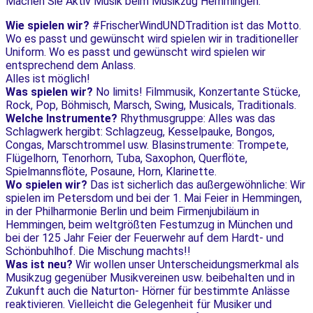
Machen Sie Aktiv Musik beim Musikzug Hemmingen:
Wie spielen wir?
#FrischerWindUNDTradition ist das Motto.
Wo es passt und gewünscht wird spielen wir in traditioneller
Uniform. Wo es passt und gewünscht wird spielen wir
entsprechend dem Anlass.
Alles ist möglich!
Was spielen wir?
No limits! Filmmusik, Konzertante Stücke,
Rock, Pop, Böhmisch, Marsch, Swing, Musicals, Traditionals.
Welche Instrumente?
Rhythmusgruppe: Alles was das
Schlagwerk hergibt: Schlagzeug, Kesselpauke, Bongos,
Congas, Marschtrommel usw. Blasinstrumente: Trompete,
Flügelhorn, Tenorhorn, Tuba, Saxophon, Querflöte,
Spielmannsflöte, Posaune, Horn, Klarinette.
Wo spielen wir?
Das ist sicherlich das außergewöhnliche: Wir
spielen im Petersdom und bei der 1. Mai Feier in Hemmingen,
in der Philharmonie Berlin und beim Firmenjubiläum in
Hemmingen, beim weltgrößten Festumzug in München und
bei der 125 Jahr Feier der Feuerwehr auf dem Hardt- und
Schönbuhlhof. Die Mischung machts!!
Was ist neu?
Wir wollen unser Unterscheidungsmerkmal als
Musikzug gegenüber Musikvereinen usw. beibehalten und in
Zukunft auch die Naturton- Hörner für bestimmte Anlässe
reaktivieren. Vielleicht die Gelegenheit für Musiker und