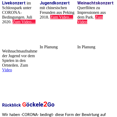
Livekonzert
Jugendkonzert
Weinachtskonzert
im
Schlosspark unter
mit chinesischen
Querflöten zu
CORONA-
Freunden aus Peking
Impressionen aus
Bedingungen. Juli
2018.
Zum Video....
dem Park.
Zum
2020.
Zum Video....
Video
In Planung
In Planung
Weihnachtsaufnahme
der Jugend vor dem
Spielen in den
Ortsteilen. Zum
Video
2
G
öckele
Go
Rückblick
Wir haben -CORONA- bedingt- diese Form der Bewirtung auf