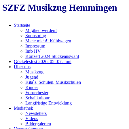
SZFZ Musikzug Hemmingen
Startseite
Mitglied werden!
Sponsoring
Miete mich!! Kühlwagen
Impressum
Info HV
Konzert 2024 Stückeauswahl
Göckelesfest 2026: 05.-07. Juni
Über uns
Musikzug
Jugend
Kita`s, Schulen, Musikschulen
Kinder
Vororchester
Schallkultour
Langfristige Entwicklung
Mediathek
Newsletters
Videos
Bildergalerien
Veranstaltungen