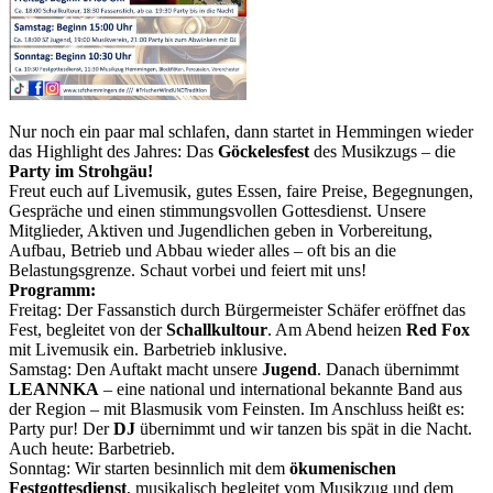
Nur noch ein paar mal schlafen, dann startet in Hemmingen wieder
das Highlight des Jahres: Das
Göckelesfest
des Musikzugs – die
Party im Strohgäu!
Freut euch auf Livemusik, gutes Essen, faire Preise, Begegnungen,
Gespräche und einen stimmungsvollen Gottesdienst. Unsere
Mitglieder, Aktiven und Jugendlichen geben in Vorbereitung,
Aufbau, Betrieb und Abbau wieder alles – oft bis an die
Belastungsgrenze. Schaut vorbei und feiert mit uns!
Programm:
Freitag: Der Fassanstich durch Bürgermeister Schäfer eröffnet das
Fest, begleitet von der
Schallkultour
. Am Abend heizen
Red Fox
mit Livemusik ein. Barbetrieb inklusive.
Samstag: Den Auftakt macht unsere
Jugend
. Danach übernimmt
LEANNKA
– eine national und international bekannte Band aus
der Region – mit Blasmusik vom Feinsten. Im Anschluss heißt es:
Party pur! Der
DJ
übernimmt und wir tanzen bis spät in die Nacht.
Auch heute: Barbetrieb.
Sonntag: Wir starten besinnlich mit dem
ökumenischen
Festgottesdienst
, musikalisch begleitet vom Musikzug und dem