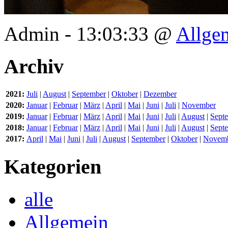
Admin - 13:03:33 @
Allge
Archiv
2021:
Juli
|
August
|
September
|
Oktober
|
Dezember
2020:
Januar
|
Februar
|
März
|
April
|
Mai
|
Juni
|
Juli
|
November
2019:
Januar
|
Februar
|
März
|
April
|
Mai
|
Juni
|
Juli
|
August
|
Sept
2018:
Januar
|
Februar
|
März
|
April
|
Mai
|
Juni
|
Juli
|
August
|
Sept
2017:
April
|
Mai
|
Juni
|
Juli
|
August
|
September
|
Oktober
|
Novem
Kategorien
alle
Allgemein