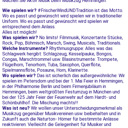
Machen Sie Aktiv Musik beim Musikzug Hemmingen:
Wie spielen wir?
#FrischerWindUNDTradition ist das Motto.
Wo es passt und gewünscht wird spielen wir in traditioneller
Uniform. Wo es passt und gewünscht wird spielen wir
entsprechend dem Anlass.
Alles ist möglich!
Was spielen wir?
No limits! Filmmusik, Konzertante Stücke,
Rock, Pop, Böhmisch, Marsch, Swing, Musicals, Traditionals.
Welche Instrumente?
Rhythmusgruppe: Alles was das
Schlagwerk hergibt: Schlagzeug, Kesselpauke, Bongos,
Congas, Marschtrommel usw. Blasinstrumente: Trompete,
Flügelhorn, Tenorhorn, Tuba, Saxophon, Querflöte,
Spielmannsflöte, Posaune, Horn, Klarinette.
Wo spielen wir?
Das ist sicherlich das außergewöhnliche: Wir
spielen im Petersdom und bei der 1. Mai Feier in Hemmingen,
in der Philharmonie Berlin und beim Firmenjubiläum in
Hemmingen, beim weltgrößten Festumzug in München und
bei der 125 Jahr Feier der Feuerwehr auf dem Hardt- und
Schönbuhlhof. Die Mischung machts!!
Was ist neu?
Wir wollen unser Unterscheidungsmerkmal als
Musikzug gegenüber Musikvereinen usw. beibehalten und in
Zukunft auch die Naturton- Hörner für bestimmte Anlässe
reaktivieren. Vielleicht die Gelegenheit für Musiker und