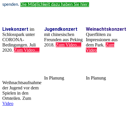
spenden.
Die Möglichkeit dazu haben Sie hier:
Livekonzert
Jugendkonzert
Weinachtskonzert
im
Schlosspark unter
mit chinesischen
Querflöten zu
CORONA-
Freunden aus Peking
Impressionen aus
Bedingungen. Juli
2018.
Zum Video....
dem Park.
Zum
2020.
Zum Video....
Video
In Planung
In Planung
Weihnachtsaufnahme
der Jugend vor dem
Spielen in den
Ortsteilen. Zum
Video