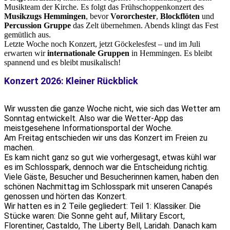
Musikteam der Kirche. Es folgt das Frühschoppenkonzert des
Musikzugs Hemmingen
, bevor
Vororchester
,
Blockflöten
und
Percussion Gruppe
das Zelt übernehmen. Abends klingt das Fest
gemütlich aus.
Letzte Woche noch Konzert, jetzt Göckelesfest – und im Juli
erwarten wir
internationale Gruppen
in Hemmingen. Es bleibt
spannend und es bleibt musikalisch!
Konzert 2026: Kleiner Rückblick
Wir wussten die ganze Woche nicht, wie sich das Wetter am
Sonntag entwickelt. Also war die Wetter-App das
meistgesehene Informationsportal der Woche.
Am Freitag entschieden wir uns das Konzert im Freien zu
machen.
Es kam nicht ganz so gut wie vorhergesagt, etwas kühl war
es im Schlosspark, dennoch war die Entscheidung richtig.
Viele Gäste, Besucher und Besucherinnen kamen, haben den
schönen Nachmittag im Schlosspark mit unseren Canapés
genossen und hörten das Konzert.
Wir hatten es in 2 Teile gegliedert: Teil 1: Klassiker. Die
Stücke waren: Die Sonne geht auf, Military Escort,
Florentiner, Castaldo, The Liberty Bell, Laridah. Danach kam