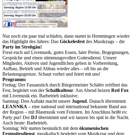
Nur noch ein paar mal schlafen, dann startet in Hemmingen wieder
das Highlight des Jahres: Das
Göckelesfest
des Musikzugs – die
Party im Strohgäu!
Freut euch auf Livemusik, gutes Essen, faire Preise, Begegnungen,
Gespräche und einen stimmungsvollen Gottesdienst. Unsere
Mitglieder, Aktiven und Jugendlichen geben in Vorbereitung,
Aufbau, Betrieb und Abbau wieder alles – oft bis an die
Belastungsgrenze. Schaut vorbei und feiert mit uns!
Programm:
Freitag: Der Fassanstich durch Bürgermeister Schäfer eröffnet das
Fest, begleitet von der
Schallkultour
. Am Abend heizen
Red Fox
mit Livemusik ein. Barbetrieb inklusive.
Samstag: Den Auftakt macht unsere
Jugend
. Danach übernimmt
LEANNKA
– eine national und international bekannte Band aus
der Region – mit Blasmusik vom Feinsten. Im Anschluss heißt es:
Party pur! Der
DJ
übernimmt und wir tanzen bis spät in die Nacht.
Auch heute: Barbetrieb.
Sonntag: Wir starten besinnlich mit dem
ökumenischen
Festgottesdienst
, musikalisch begleitet vom Musikzug und dem