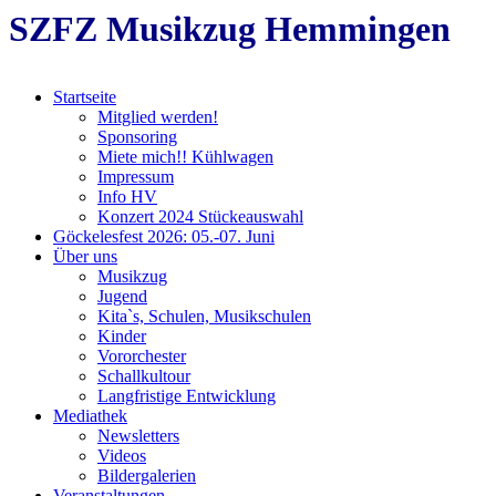
SZFZ Musikzug Hemmingen
Startseite
Mitglied werden!
Sponsoring
Miete mich!! Kühlwagen
Impressum
Info HV
Konzert 2024 Stückeauswahl
Göckelesfest 2026: 05.-07. Juni
Über uns
Musikzug
Jugend
Kita`s, Schulen, Musikschulen
Kinder
Vororchester
Schallkultour
Langfristige Entwicklung
Mediathek
Newsletters
Videos
Bildergalerien
Veranstaltungen