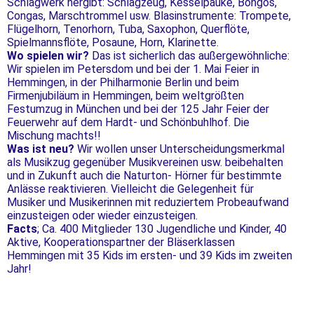
Schlagwerk hergibt: Schlagzeug, Kesselpauke, Bongos,
Congas, Marschtrommel usw. Blasinstrumente: Trompete,
Flügelhorn, Tenorhorn, Tuba, Saxophon, Querflöte,
Spielmannsflöte, Posaune, Horn, Klarinette.
Wo spielen wir?
Das ist sicherlich das außergewöhnliche:
Wir spielen im Petersdom und bei der 1. Mai Feier in
Hemmingen, in der Philharmonie Berlin und beim
Firmenjubiläum in Hemmingen, beim weltgrößten
Festumzug in München und bei der 125 Jahr Feier der
Feuerwehr auf dem Hardt- und Schönbuhlhof. Die
Mischung machts!!
Was ist neu?
Wir wollen unser Unterscheidungsmerkmal
als Musikzug gegenüber Musikvereinen usw. beibehalten
und in Zukunft auch die Naturton- Hörner für bestimmte
Anlässe reaktivieren. Vielleicht die Gelegenheit für
Musiker und Musikerinnen mit reduziertem Probeaufwand
einzusteigen oder wieder einzusteigen.
Facts
; Ca. 400 Mitglieder 130 Jugendliche und Kinder, 40
Aktive, Kooperationspartner der Bläserklassen
Hemmingen mit 35 Kids im ersten- und 39 Kids im zweiten
Jahr!