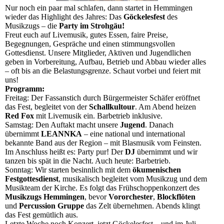
Nur noch ein paar mal schlafen, dann startet in Hemmingen
wieder das Highlight des Jahres: Das
Göckelesfest
des
Musikzugs – die
Party im Strohgäu!
Freut euch auf Livemusik, gutes Essen, faire Preise,
Begegnungen, Gespräche und einen stimmungsvollen
Gottesdienst. Unsere Mitglieder, Aktiven und Jugendlichen
geben in Vorbereitung, Aufbau, Betrieb und Abbau wieder alles
– oft bis an die Belastungsgrenze. Schaut vorbei und feiert mit
uns!
Programm:
Freitag: Der Fassanstich durch Bürgermeister Schäfer eröffnet
das Fest, begleitet von der
Schallkultour
. Am Abend heizen
Red Fox
mit Livemusik ein. Barbetrieb inklusive.
Samstag: Den Auftakt macht unsere
Jugend
. Danach
übernimmt
LEANNKA
– eine national und international
bekannte Band aus der Region – mit Blasmusik vom Feinsten.
Im Anschluss heißt es: Party pur! Der
DJ
übernimmt und wir
tanzen bis spät in die Nacht. Auch heute: Barbetrieb.
Sonntag: Wir starten besinnlich mit dem
ökumenischen
Festgottesdienst
, musikalisch begleitet vom Musikzug und dem
Musikteam der Kirche. Es folgt das Frühschoppenkonzert des
Musikzugs Hemmingen
, bevor
Vororchester
,
Blockflöten
und
Percussion Gruppe
das Zelt übernehmen. Abends klingt
das Fest gemütlich aus.
Letzte Woche noch Konzert, jetzt Göckelesfest – und im Juli