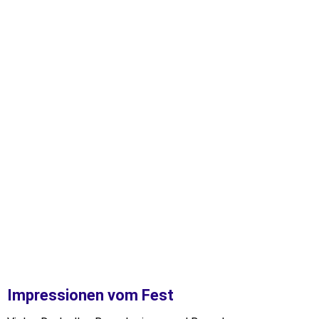
IMG-20250719-WA0010
Impressionen vom Fest