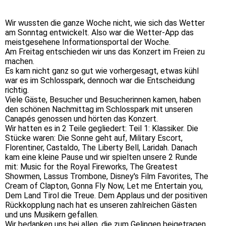
R2Cd2 (1)
Wir wussten die ganze Woche nicht, wie sich das Wetter
am Sonntag entwickelt. Also war die Wetter-App das
meistgesehene Informationsportal der Woche.
Am Freitag entschieden wir uns das Konzert im Freien zu
machen.
Es kam nicht ganz so gut wie vorhergesagt, etwas kühl
war es im Schlosspark, dennoch war die Entscheidung
richtig.
Viele Gäste, Besucher und Besucherinnen kamen, haben
den schönen Nachmittag im Schlosspark mit unseren
Canapés genossen und hörten das Konzert.
Wir hatten es in 2 Teile gegliedert: Teil 1: Klassiker. Die
Stücke waren: Die Sonne geht auf, Military Escort,
Florentiner, Castaldo, The Liberty Bell, Laridah. Danach
kam eine kleine Pause und wir spielten unsere 2 Runde
mit: Music for the Royal Fireworks, The Greatest
Showmen, Lassus Trombone, Disney's Film Favorites, The
Cream of Clapton, Gonna Fly Now, Let me Entertain you,
Dem Land Tirol die Treue. Dem Applaus und der positiven
Rückkopplung nach hat es unseren zahlreichen Gästen
und uns Musikern gefallen.
Wir bedanken uns bei allen, die zum Gelingen beigetragen